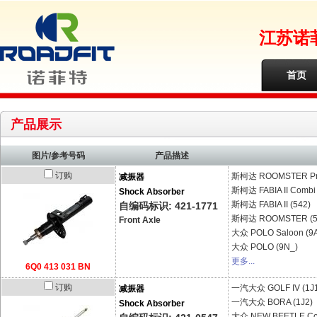
江苏诺
首页
产品展示
图片/参考号码
产品描述
订购
斯柯达
ROOMSTER Pra
减振器
斯柯达
FABIA II Combi
Shock Absorber
斯柯达
FABIA II (542)
自编码标识: 421-1771
斯柯达
ROOMSTER (5
Front Axle
大众
POLO Saloon (9A
大众
POLO (9N_)
更多...
6Q0 413 031 BN
订购
一汽大众
GOLF IV (1J
减振器
一汽大众
BORA (1J2)
Shock Absorber
大众
NEW BEETLE Con