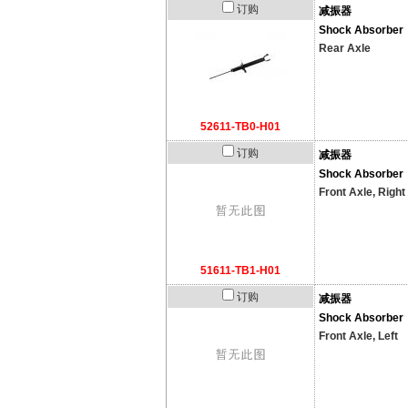
订购
减振器
Shock Absorber
Rear Axle
52611-TB0-H01
订购
减振器
Shock Absorber
Front Axle, Right
51611-TB1-H01
订购
减振器
Shock Absorber
Front Axle, Left