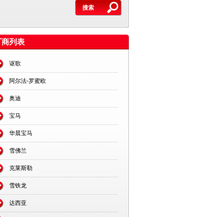
厂商列表
讴歌
阿尔法-罗蜜欧
奥迪
宝马
华晨宝马
雪佛兰
克莱斯勒
雪铁龙
达西亚